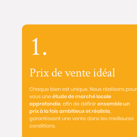
1.
Prix de vente idéal
Chaque bien est unique. Nous réalisons pour
vous une
étude de marché locale
approfondie
, afin de définir
ensemble un
prix à la fois ambitieux et réaliste
,
garantissant une vente dans les meilleures
conditions.