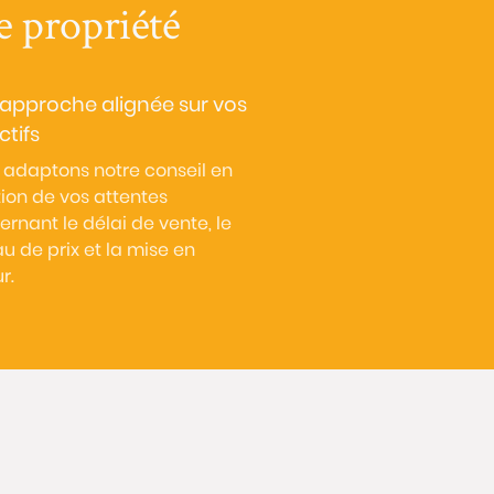
e propriété
approche alignée sur vos
ctifs
 adaptons notre conseil en
ion de vos attentes
rnant le délai de vente, le
u de prix et la mise en
r.