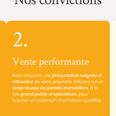
2.
Vente performante
Nous assurons une
présentation soignée et
attractive
de votre propriété, diffusée sur un
large réseau de portails immobiliers
, à la
fois
grand public et spécialisés
, pour
toucher un maximum d’acheteurs qualifiés.