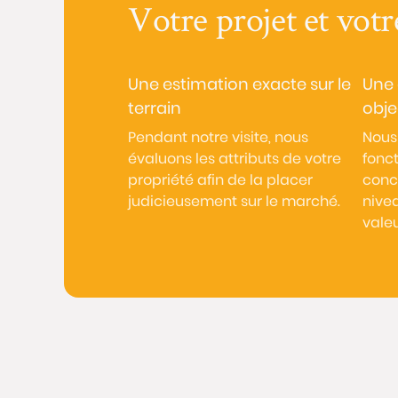
Votre projet et votr
Une estimation exacte sur le
Une 
terrain
obje
Pendant notre visite, nous
Nous
évaluons les attributs de votre
fonct
propriété afin de la placer
conce
judicieusement sur le marché.
nivea
valeu