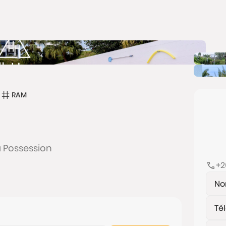
RAM
a Possession
+2