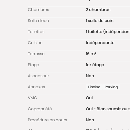
Chambres
2 chambres
Salle d'eau
1 salle de bain
Toilettes
1 toilette (indépendan
Cuisine
Indépendante
Terrasse
16 m²
Etage
1er étage
Ascenseur
Non
Annexes
Piscine
Parking
VMC
Oui
Copropriété
Oui - Bien soumis au s
Procédure en cours
Non