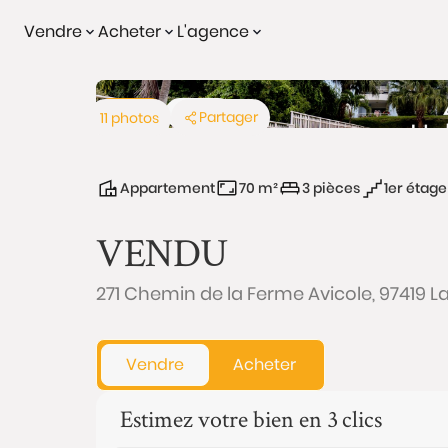
Vendre
Acheter
L'agence
Vendu
Viager
Partager
11 photos
Appartement
70 m²
3 pièces
1er étage
VENDU
271 Chemin de la Ferme Avicole, 97419 L
Vendre
Acheter
Estimez votre bien en 3 clics