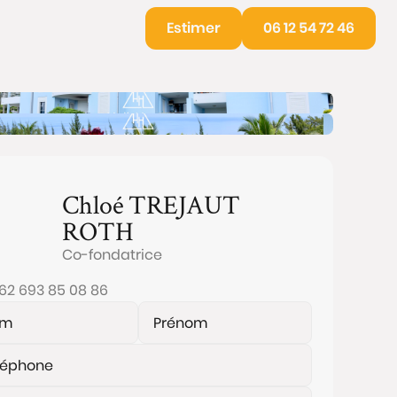
Estimer
06 12 54 72 46
Chloé
TREJAUT
ROTH
Co-fondatrice
62 693 85 08 86