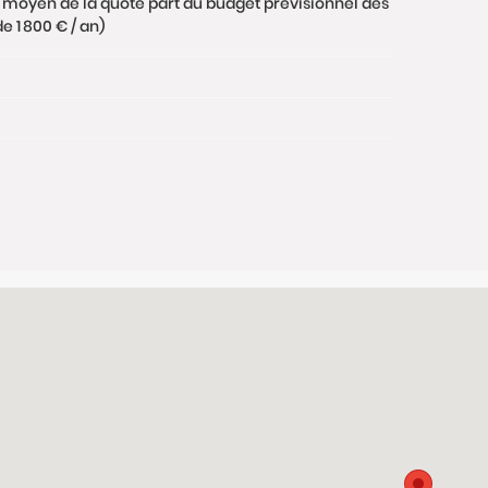
 moyen de la quote part du budget prévisionnel des
 1 800 € / an)