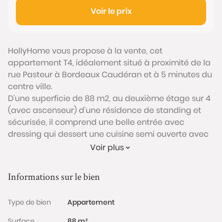
Voir le prix
HollyHome vous propose à la vente, cet
appartement T4, idéalement situé à proximité de la
rue Pasteur à Bordeaux Caudéran et à 5 minutes du
centre ville.
D'une superficie de 88 m2, au deuxième étage sur 4
(avec ascenseur) d'une résidence de standing et
sécurisée, il comprend une belle entrée avec
dressing qui dessert une cuisine semi ouverte avec
buanderie, un salon/séjour lumineux donnant sur
Voir plus
une terrasse orientée Sud/Ouest avec vue sur un
parc arboré et sur les deux piscines privées
Informations sur le bien
collectives de la résidence.
Le coin nuit est composé de deux chambres, de
Type de bien
Appartement
nombreux rangements, une salle d'eau avec WC et
un WC indépendants.
Surface
88 m²