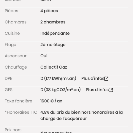
Une place de stationnement privée en extérieur
Pièces
4 pièces
complète cet ensemble.
Aucun travaux à prévoir, rénové avec goût et très
Chambres
2 chambres
bien entretenu, son ravalement de façade a été
effectué en 2022.
Cuisine
Indépendante
Appartement coup de coeur, à visiter sans tarder.
Etage
2ème étage
Les informations sur les risques auxquels ce bien est
exposé sont disponibles sur le site
Ascenseur
Oui
www.georisques.gouv.fr
Chauffage
Collectif Gaz
DPE
D (177 kWh/m².an)
Plus d'infos
GES
D (38 kgCO2/m².an)
Plus d'infos
Taxe foncière
1600 € / an
*Honoraires TTC
4.9% du prix du bien hors honoraires à la
charge de l'acquéreur
Prix hors
Nous consulter