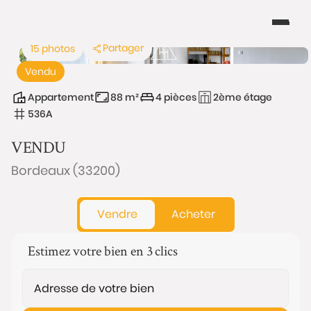
Partager
15 photos
Vendu
Appartement
88 m²
4 pièces
2ème étage
536A
VENDU
Bordeaux (33200)
Vendre
Acheter
Estimez votre bien en 3 clics