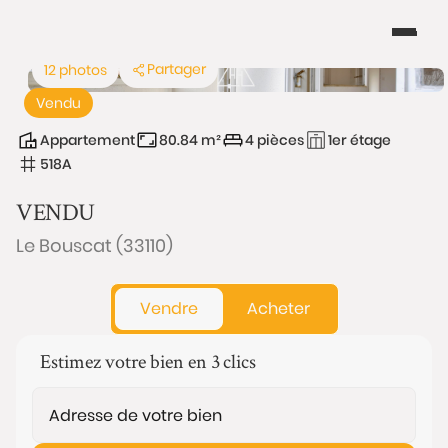
Partager
12 photos
Vendu
Appartement
80.84 m²
4 pièces
1er étage
518A
VENDU
Le Bouscat (33110)
Vendre
Acheter
Estimez votre bien en 3 clics