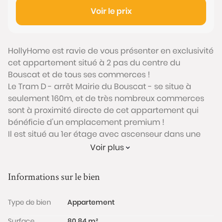
Voir le prix
HollyHome est ravie de vous présenter en exclusivité
cet appartement situé à 2 pas du centre du
Bouscat et de tous ses commerces !
Le Tram D - arrêt Mairie du Bouscat - se situe à
seulement 160m, et de très nombreux commerces
sont à proximité directe de cet appartement qui
bénéficie d'un emplacement premium !
Il est situé au 1er étage avec ascenseur dans une
copropriété de 1976 très bien entretenue et dont le
Voir plus
ravalement vient d'être fait.
Disposant à l'origine de 3 chambres, il est composé
Informations sur le bien
aujourd'hui d'un séjour double baigné de lumière et
donnant sur balcon, une grande cuisine séparée
Type de bien
Appartement
avec loggia, 2 chambres, une salle de bains, des WC
séparés et de 2 grands placards pouvant faire
Surface
80.84 m²