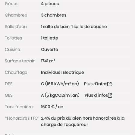
Pièces
4 pièces
Vous tomberez sous le charme de la terrasse
orientée plein sud, sans aucun vis à vis et équipée
Chambres
3 chambres
d'un store grande dimension.
Enfin, la maison dispose d'un rez-de-jardin de 130 m²
Salle d'eau
1 salle de bain, 1 salle de douche
qui peut être aménagé.
Toilettes
1 toilette
Venez découvir le plaisir de vivre dans la nature !
Les informations sur les risques auxquels ce bien est
Cuisine
Ouverte
exposé sont disponibles sur le site
Surface terrain
1741 m²
www.georisques.gouv.fr
Chauffage
Individuel Electrique
DPE
C (165 kWh/m².an)
Plus d'infos
GES
A (5 kgCO2/m².an)
Plus d'infos
Taxe foncière
1600 € / an
*Honoraires TTC
2.4% du prix du bien hors honoraires à la
charge de l'acquéreur