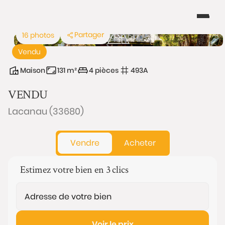
Partager
16 photos
Vendu
Maison
131 m²
4 pièces
493A
VENDU
Lacanau (33680)
Vendre
Acheter
Estimez votre bien en 3 clics
Voir le prix