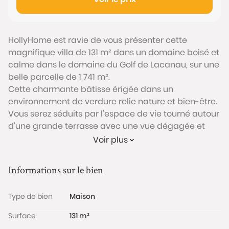
HollyHome est ravie de vous présenter cette
magnifique villa de 131 m² dans un domaine boisé et
calme dans le domaine du Golf de Lacanau, sur une
belle parcelle de 1 741 m².
Cette charmante bâtisse érigée dans un
environnement de verdure relie nature et bien-être.
Vous serez séduits par l'espace de vie tourné autour
d'une grande terrasse avec une vue dégagée et
baigné de lumière grâce aux nombreuses
Voir plus
ouvertures vitrées.
La cuisine, ouverte sur la pièce de vie est aménagée
Informations sur le bien
et équipée d'une buanderie.
La maison dispose de 3 grandes chambres avec
Type de bien
Maison
placards, dont une chambre parentale avec sa
douche et WC ainsi que 2 chambres avec une salle
Surface
131 m²
d'eau, un WC séparé et un grand dressing.