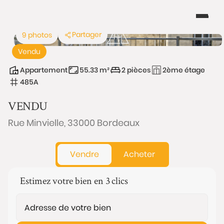
Partager
9 photos
Vendu
Appartement
55.33 m²
2 pièces
2ème étage
485A
VENDU
Rue Minvielle, 33000 Bordeaux
Vendre
Acheter
Estimez votre bien en 3 clics