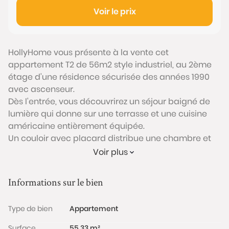
Voir le prix
HollyHome vous présente à la vente cet
appartement T2 de 56m2 style industriel, au 2ème
étage d'une résidence sécurisée des années 1990
avec ascenseur.
Dès l'entrée, vous découvrirez un séjour baigné de
lumière qui donne sur une terrasse et une cuisine
américaine entièrement équipée.
Un couloir avec placard distribue une chambre et
une salle d'eau avec WC.
Voir plus
Un parking sécurisé complète ce bien, idéalement
situé à quelques mètres du Cours Portal et du Tram
Informations sur le bien
C "Camille Godard".
À visiter sans tarder !
Type de bien
Appartement
Les informations sur les risques auxquels ce bien est
exposé sont disponibles sur le site
Surface
55.33 m²