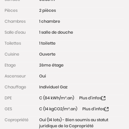
www.georisques.gouv.fr
Pièces
2 pièces
Chambres
1 chambre
Salle d'eau
1 salle de douche
Toilettes
1 toilette
Cuisine
Ouverte
Etage
2ème étage
Ascenseur
Oui
Chauffage
Individuel Gaz
DPE
C (84 kWh/m².an)
Plus d'infos
GES
C (14 kgCO2/m².an)
Plus d'infos
Copropriété
Oui (14 lots) - Bien soumis au statut
juridique de la Copropriété