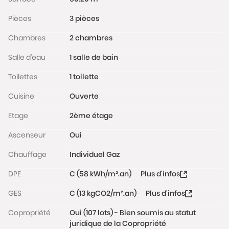
Il est situé à seulement 1,1 km de la place Charles de
Pièces
3 pièces
Gaulle, avec ses commerces, ses restaurants, son
cinéma et sa bibliothèque; les Bus 30 et 34 sont au
Chambres
2 chambres
pied de l'immeuble, le Tram A à seulement 600m, un
supermarché à 150m et la rocade est accessible en
Salle d'eau
1 salle de bain
2 min en voiture.
Toilettes
1 toilette
La résidence et ses parties communes sont
parfaitement bien entretenues.
Cuisine
Ouverte
A visiter sans tarder !
Etage
2ème étage
Les informations sur les risques auxquels ce bien est
exposé sont disponibles sur le site
Ascenseur
Oui
www.georisques.gouv.fr
Chauffage
Individuel Gaz
DPE
C (58 kWh/m².an)
Plus d'infos
GES
C (13 kgCO2/m².an)
Plus d'infos
Copropriété
Oui (107 lots) - Bien soumis au statut
juridique de la Copropriété