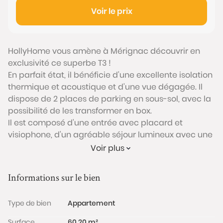
Voir le prix
HollyHome vous amène à Mérignac découvrir en
exclusivité ce superbe T3 !
En parfait état, il bénéficie d'une excellente isolation
thermique et acoustique et d'une vue dégagée. Il
dispose de 2 places de parking en sous-sol, avec la
possibilité de les transformer en box.
Il est composé d'une entrée avec placard et
visiophone, d'un agréable séjour lumineux avec une
cuisine ouverte, le tout donnant sur un balcon de
Voir plus
presque 7m2 avec une vue dégagée (2e étage sur 3
avec ascenseur).
Informations sur le bien
Les 2 chambres font plus de 11m2, disposent d'un joli
parquet et l'une d'elle contient un placard.
Type de bien
Appartement
Enfin, la salle de bains est fonctionnelle et
contemporaine.
Surface
60.20 m²