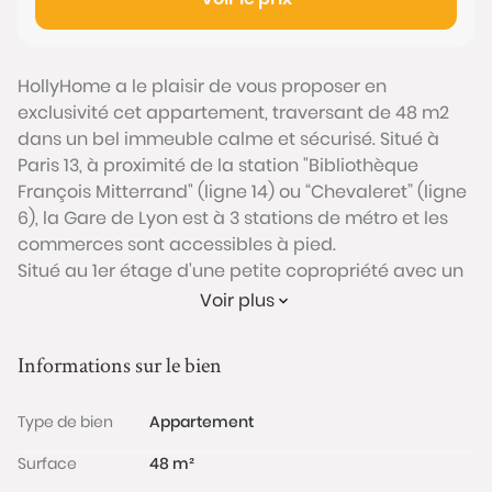
HollyHome a le plaisir de vous proposer en
exclusivité cet appartement, traversant de 48 m2
dans un bel immeuble calme et sécurisé. Situé à
Paris 13, à proximité de la station "Bibliothèque
François Mitterrand" (ligne 14) ou “Chevaleret” (ligne
6), la Gare de Lyon est à 3 stations de métro et les
commerces sont accessibles à pied.
Situé au 1er étage d'une petite copropriété avec un
accès par une charmante cour intérieure,
Voir plus
l'appartement dispose d'un agencement très
optimisé.
Informations sur le bien
Il se compose d'une entrée desservant une pièce de
vie, 2 chambres avec parquet, une cuisine
Type de bien
Appartement
indépendante équipée, une salle d’eau et un WC
séparé, le tout bénéficiant d’une triple exposition.
Surface
48 m²
Ce bien a de nombreux atouts pour vous séduire :