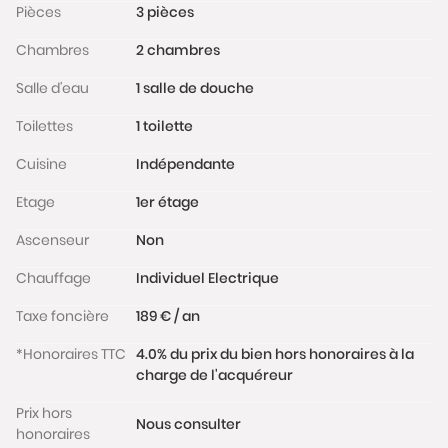
Pièces
3 pièces
un charmant 3 P bien agencé avec rangements et
petit dressing, bien situé, dans un joli petit immeuble
Chambres
2 chambres
.
Possibilité de le transformer en 2 P simplement.
Salle d'eau
1 salle de douche
Les informations sur les risques auxquels ce bien est
Toilettes
1 toilette
exposé sont disponibles sur le site
www.georisques.gouv.fr
Cuisine
Indépendante
Etage
1er étage
Ascenseur
Non
Chauffage
Individuel Electrique
Taxe foncière
189 € / an
*Honoraires TTC
4.0% du prix du bien hors honoraires à la
charge de l'acquéreur
Prix hors
Nous consulter
honoraires