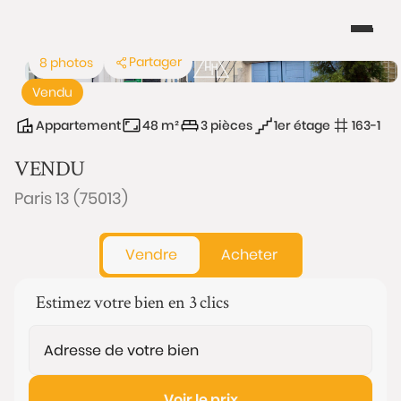
Partager
8 photos
Vendu
Appartement
48 m²
3 pièces
1er étage
163-1
VENDU
Paris 13 (75013)
Vendre
Acheter
Estimez votre bien en 3 clics
Voir le prix